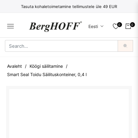
Tasuta kohaletoimetamine tellimustele üle 49 EUR
0
0
Eesti
NAVIGATION
OSTU
Avaleht
/
Köögi säilitamine
/
Smart Seal Toidu Säilituskonteiner, 0,4 l