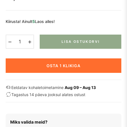
Tavaline
hind
Kiirusta! Ainult
5
Laos alles!
−
+
LISA OSTUKORVI
OSTA 1 KLIKIGA
Eeldatav kohaletoimetamine
Aug 09 – Aug 13
Tagastus 14 päeva jooksul alates ostust
Miks valida meid?