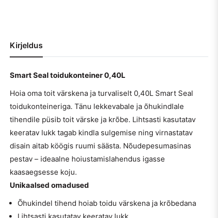
Kirjeldus
Smart Seal toidukonteiner 0,40L
Hoia oma toit värskena ja turvaliselt 0,40L Smart Seal
toidukonteineriga. Tänu lekkevabale ja õhukindlale
tihendile püsib toit värske ja krõbe. Lihtsasti kasutatav
keeratav lukk tagab kindla sulgemise ning virnastatav
disain aitab köögis ruumi säästa. Nõudepesumasinas
pestav – ideaalne hoiustamislahendus igasse
kaasaegsesse koju.
Unikaalsed omadused
Õhukindel tihend hoiab toidu värskena ja krõbedana
Lihtsasti kasutatav keeratav lukk