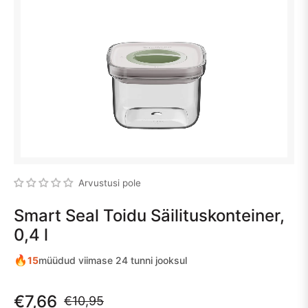
Arvustusi pole
Smart Seal Toidu Säilituskonteiner,
0,4 l
🔥
15
müüdud viimase 24 tunni jooksul
€7,66
€10,95