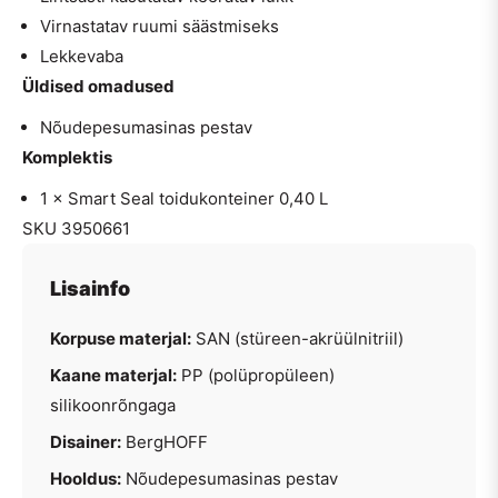
Virnastatav ruumi säästmiseks
Lekkevaba
Üldised omadused
Nõudepesumasinas pestav
Komplektis
1 × Smart Seal toidukonteiner 0,40 L
SKU 3950661
Lisainfo
Korpuse materjal:
SAN (stüreen-akrüülnitriil)
Kaane materjal:
PP (polüpropüleen)
silikoonrõngaga
Disainer:
BergHOFF
Hooldus:
Nõudepesumasinas pestav