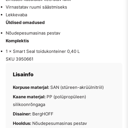
Virnastatav ruumi säästmiseks
Lekkevaba
Üldised omadused
Nõudepesumasinas pestav
Komplektis
1 × Smart Seal toidukonteiner 0,40 L
SKU 3950661
Lisainfo
Korpuse materjal:
SAN (stüreen-akrüülnitriil)
Kaane materjal:
PP (polüpropüleen)
silikoonrõngaga
Disainer:
BergHOFF
Hooldus:
Nõudepesumasinas pestav