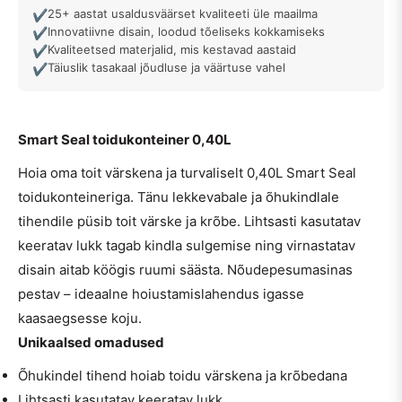
25+ aastat usaldusväärset kvaliteeti üle maailma
✔
Innovatiivne disain, loodud tõeliseks kokkamiseks
✔
Kvaliteetsed materjalid, mis kestavad aastaid
✔
Täiuslik tasakaal jõudluse ja väärtuse vahel
✔
Smart Seal toidukonteiner 0,40L
Hoia oma toit värskena ja turvaliselt 0,40L Smart Seal
toidukonteineriga. Tänu lekkevabale ja õhukindlale
tihendile püsib toit värske ja krõbe. Lihtsasti kasutatav
keeratav lukk tagab kindla sulgemise ning virnastatav
disain aitab köögis ruumi säästa. Nõudepesumasinas
pestav – ideaalne hoiustamislahendus igasse
kaasaegsesse koju.
Unikaalsed omadused
Õhukindel tihend hoiab toidu värskena ja krõbedana
Lihtsasti kasutatav keeratav lukk