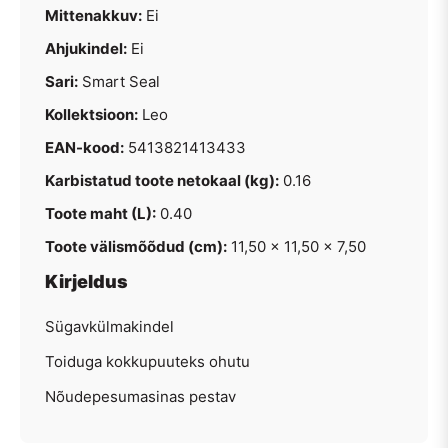
Mittenakkuv:
Ei
Ahjukindel:
Ei
Sari:
Smart Seal
Kollektsioon:
Leo
EAN-kood:
5413821413433
Karbistatud toote netokaal (kg):
0.16
Toote maht (L):
0.40
Toote välismõõdud (cm):
11,50 x 11,50 x 7,50
Kirjeldus
Sügavkülmakindel
Toiduga kokkupuuteks ohutu
Nõudepesumasinas pestav