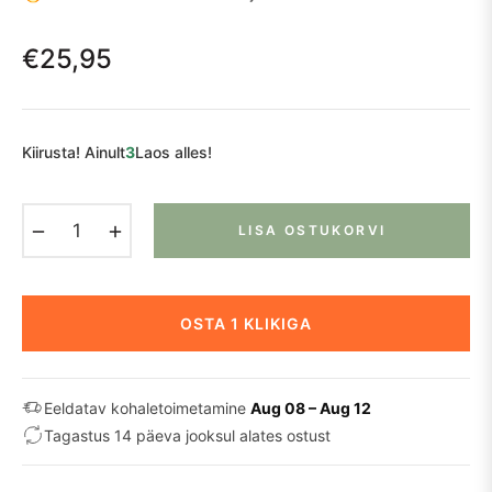
€25,95
Tavaline
hind
Kiirusta! Ainult
3
Laos alles!
−
+
LISA OSTUKORVI
OSTA 1 KLIKIGA
Eeldatav kohaletoimetamine
Aug 08 – Aug 12
Tagastus 14 päeva jooksul alates ostust