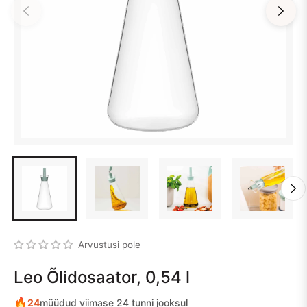
Arvustusi pole
Leo Õlidosaator, 0,54 l
🔥
24
müüdud viimase 24 tunni jooksul