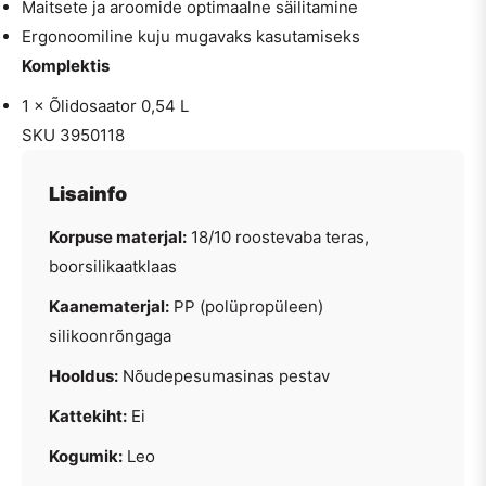
Maitsete ja aroomide optimaalne säilitamine
Ergonoomiline kuju mugavaks kasutamiseks
Komplektis
1 × Õlidosaator 0,54 L
SKU 3950118
Lisainfo
Korpuse materjal:
18/10 roostevaba teras,
boorsilikaatklaas
Kaanematerjal:
PP (polüpropüleen)
silikoonrõngaga
Hooldus:
Nõudepesumasinas pestav
Kattekiht:
Ei
Kogumik:
Leo