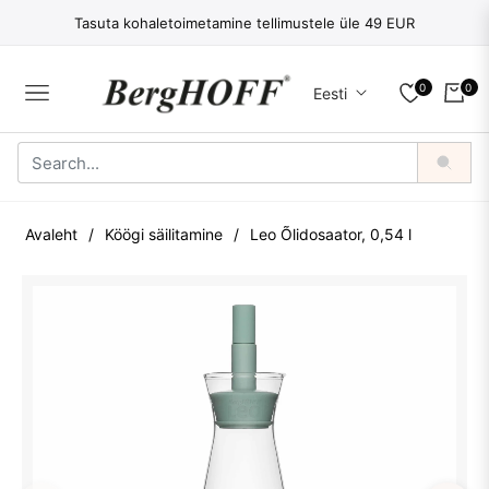
Tasuta kohaletoimetamine tellimustele üle 49 EUR
0
0
Eesti
NAVIGATION
OSTU
Avaleht
/
Köögi säilitamine
/
Leo Õlidosaator, 0,54 l