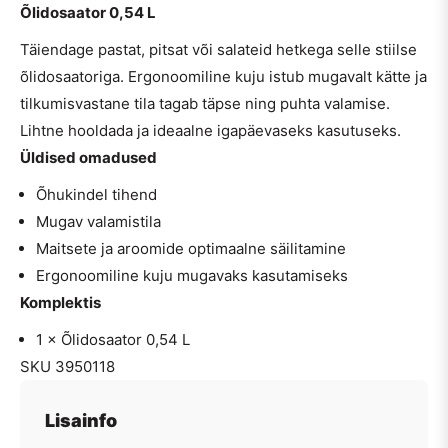
Õlidosaator 0,54 L
Täiendage pastat, pitsat või salateid hetkega selle stiilse
õlidosaatoriga. Ergonoomiline kuju istub mugavalt kätte ja
tilkumisvastane tila tagab täpse ning puhta valamise.
Lihtne hooldada ja ideaalne igapäevaseks kasutuseks.
Üldised omadused
Õhukindel tihend
Mugav valamistila
Maitsete ja aroomide optimaalne säilitamine
Ergonoomiline kuju mugavaks kasutamiseks
Komplektis
1 × Õlidosaator 0,54 L
SKU 3950118
Lisainfo