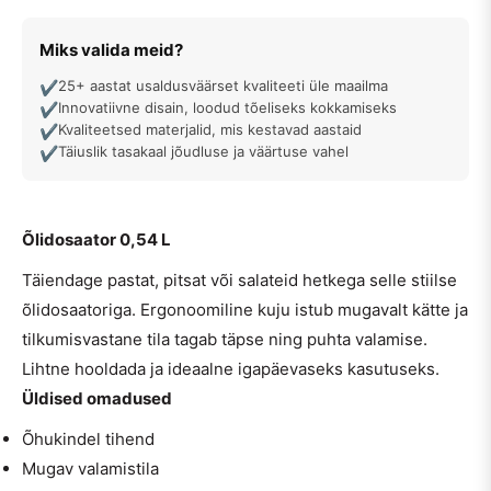
Miks valida meid?
25+ aastat usaldusväärset kvaliteeti üle maailma
✔
Innovatiivne disain, loodud tõeliseks kokkamiseks
✔
Kvaliteetsed materjalid, mis kestavad aastaid
✔
Täiuslik tasakaal jõudluse ja väärtuse vahel
✔
Õlidosaator 0,54 L
Täiendage pastat, pitsat või salateid hetkega selle stiilse
õlidosaatoriga. Ergonoomiline kuju istub mugavalt kätte ja
tilkumisvastane tila tagab täpse ning puhta valamise.
Lihtne hooldada ja ideaalne igapäevaseks kasutuseks.
Üldised omadused
Õhukindel tihend
Mugav valamistila