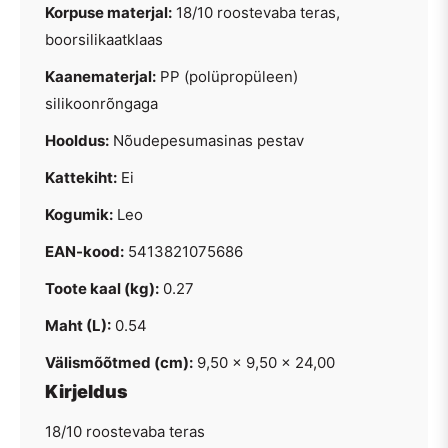
Korpuse materjal:
18/10 roostevaba teras,
boorsilikaatklaas
Kaanematerjal:
PP (polüpropüleen)
silikoonrõngaga
Hooldus:
Nõudepesumasinas pestav
Kattekiht:
Ei
Kogumik:
Leo
EAN-kood:
5413821075686
Toote kaal (kg):
0.27
Maht (L):
0.54
Välismõõtmed (cm):
9,50 × 9,50 × 24,00
Kirjeldus
18/10 roostevaba teras